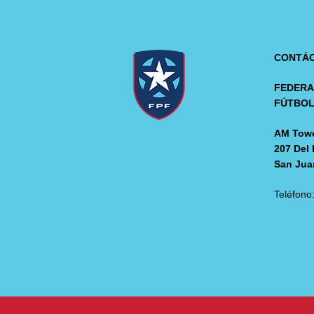
CONTÁ
FEDERA
FÚTBO
AM Towe
207 Del 
San Jua
Teléfono