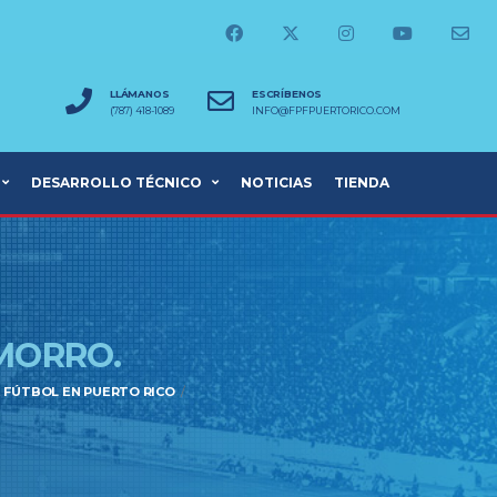
LLÁMANOS
ESCRÍBENOS
(787) 418-1089
INFO@FPFPUERTORICO.COM
DESARROLLO TÉCNICO
NOTICIAS
TIENDA
MORRO.
E FÚTBOL EN PUERTO RICO