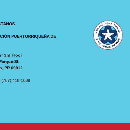
CTANOS
CIÓN PUERTORRIQUEÑA DE
L
r 3rd Floor
Parque St.
n, PR 00912
: (787) 418-1089