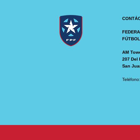
CONTÁ
FEDERA
FÚTBO
AM Towe
207 Del 
San Jua
Teléfono