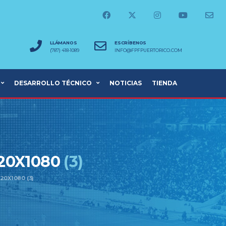
LLÁMANOS
ESCRÍBENOS
(787) 418-1089
INFO@FPFPUERTORICO.COM
DESARROLLO TÉCNICO
NOTICIAS
TIENDA
920X1080
(3)
20X1080 (3)