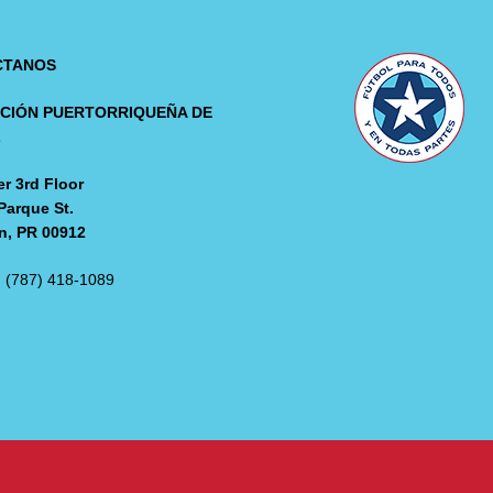
CTANOS
CIÓN PUERTORRIQUEÑA DE
L
r 3rd Floor
Parque St.
n, PR 00912
: (787) 418-1089