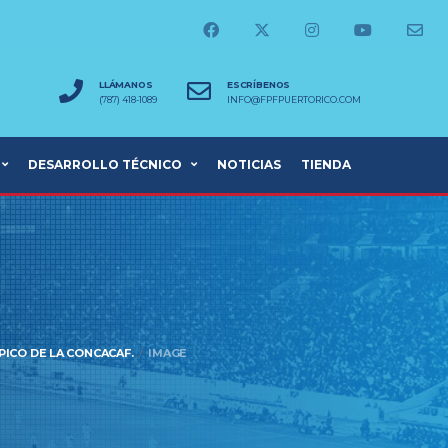
LLÁMANOS
ESCRÍBENOS
(787) 418-1089
INFO@FPFPUERTORICO.COM
DESARROLLO TÉCNICO
NOTICIAS
TIENDA
PICO DE LA CONCACAF.
IMAGE