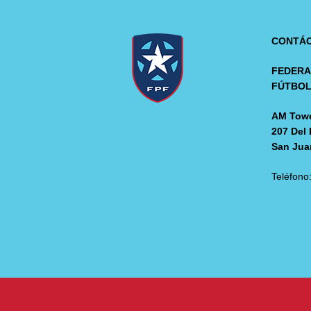
CONTÁ
FEDERA
FÚTBO
AM Towe
207 Del 
San Jua
Teléfono