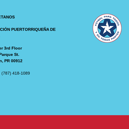
CTANOS
CIÓN PUERTORRIQUEÑA DE
L
r 3rd Floor
Parque St.
n, PR 00912
: (787) 418-1089