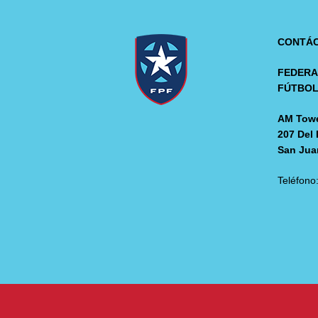
CONTÁ
FEDERA
FÚTBO
AM Towe
207 Del 
San Jua
Teléfono