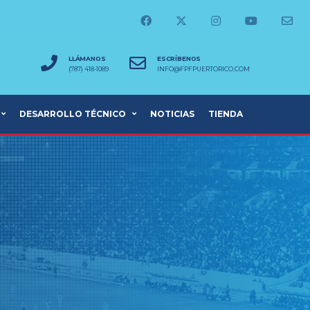
LLÁMANOS
ESCRÍBENOS
(787) 418-1089
INFO@FPFPUERTORICO.COM
DESARROLLO TÉCNICO
NOTICIAS
TIENDA