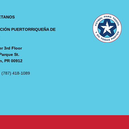
CTANOS
CIÓN PUERTORRIQUEÑA DE
L
r 3rd Floor
Parque St.
n, PR 00912
: (787) 418-1089