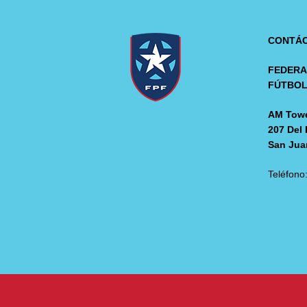
CONTÁ
FEDERA
FÚTBO
AM Towe
207 Del 
San Jua
Teléfono