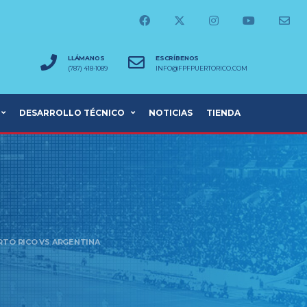
LLÁMANOS
ESCRÍBENOS
(787) 418-1089
INFO@FPFPUERTORICO.COM
DESARROLLO TÉCNICO
NOTICIAS
TIENDA
RTO RICO VS ARGENTINA