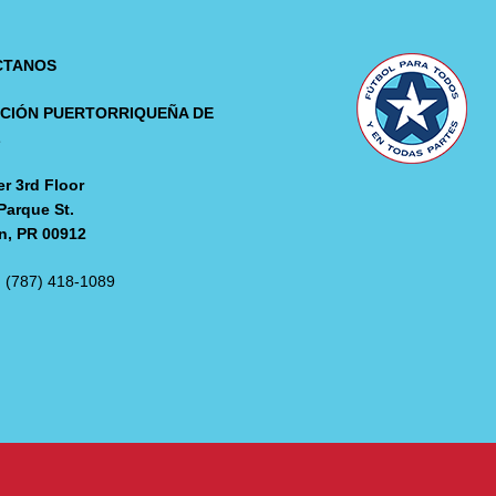
CTANOS
CIÓN PUERTORRIQUEÑA DE
L
r 3rd Floor
Parque St.
n, PR 00912
: (787) 418-1089