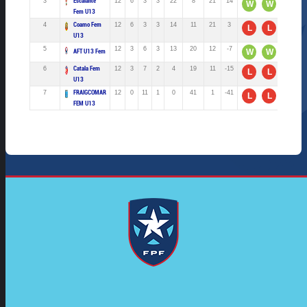
3
Escalante
12
6
3
3
22
8
21
14
W
W
D
Fem U13
4
Coamo Fem
12
6
3
3
14
11
21
3
L
L
D
U13
5
12
3
6
3
13
20
12
-7
W
W
L
AFT U13 Fem
6
Catala Fem
12
3
7
2
4
19
11
-15
L
L
W
U13
7
FRAIGCOMAR
12
0
11
1
0
41
1
-41
L
L
L
FEM U13