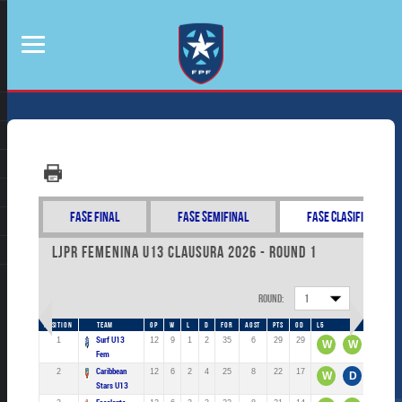
Fase Final
Fase Semifinal
Fase Clasificatoria
LJPR Femenina U13 Clausura 2026 - Round 1
Round:
1
POSITION
TEAM
GP
W
L
D
FOR
AGST
PTS
GD
L5
1
Surf U13
12
9
1
2
35
6
29
29
W
W
W
Fem
2
Caribbean
12
6
2
4
25
8
22
17
W
D
D
Stars U13