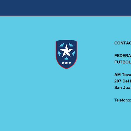
CONTÁ
FEDERA
FÚTBO
AM Towe
207 Del 
San Jua
Teléfono