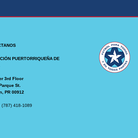
CTANOS
CIÓN PUERTORRIQUEÑA DE
L
r 3rd Floor
Parque St.
n, PR 00912
: (787) 418-1089