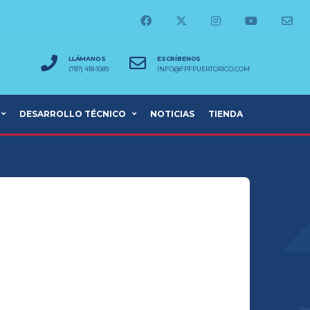
LLÁMANOS
ESCRÍBENOS
(787) 418-1089
INFO@FPFPUERTORICO.COM
DESARROLLO TÉCNICO
NOTICIAS
TIENDA