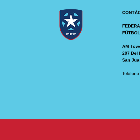
CONTÁ
FEDERA
FÚTBO
AM Towe
207 Del 
San Jua
Teléfono