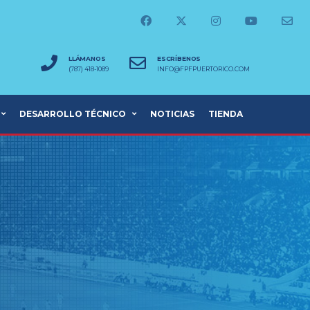
LLÁMANOS
ESCRÍBENOS
(787) 418-1089
INFO@FPFPUERTORICO.COM
DESARROLLO TÉCNICO
NOTICIAS
TIENDA