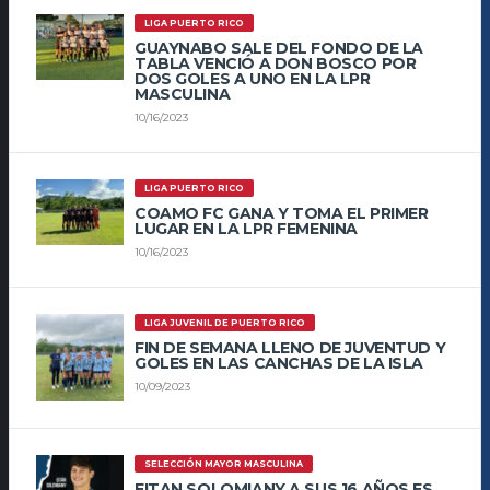
LIGA PUERTO RICO
GUAYNABO SALE DEL FONDO DE LA
TABLA VENCIÓ A DON BOSCO POR
DOS GOLES A UNO EN LA LPR
MASCULINA
10/16/2023
LIGA PUERTO RICO
COAMO FC GANA Y TOMA EL PRIMER
LUGAR EN LA LPR FEMENINA
10/16/2023
LIGA JUVENIL DE PUERTO RICO
FIN DE SEMANA LLENO DE JUVENTUD Y
GOLES EN LAS CANCHAS DE LA ISLA
10/09/2023
SELECCIÓN MAYOR MASCULINA
EITAN SOLOMIANY A SUS 16 AÑOS ES