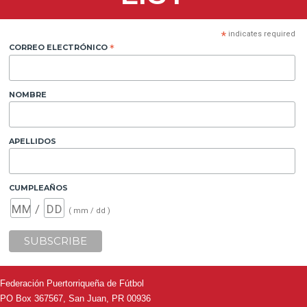
*
indicates required
CORREO ELECTRÓNICO
*
NOMBRE
APELLIDOS
CUMPLEAÑOS
/
( mm / dd )
Federación Puertorriqueña de Fútbol
PO Box 367567, San Juan, PR 00936