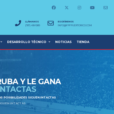
LLÁMANOS
ESCRÍBENOS
(787) 418-1089
INFO@FPFPUERTORICO.COM
DESARROLLO TÉCNICO
NOTICIAS
TIENDA
RUBA Y LE GANA
INTACTAS
LAS POSIBILIDADES SIGUEN INTACTAS
 SIGUEN INTACTAS