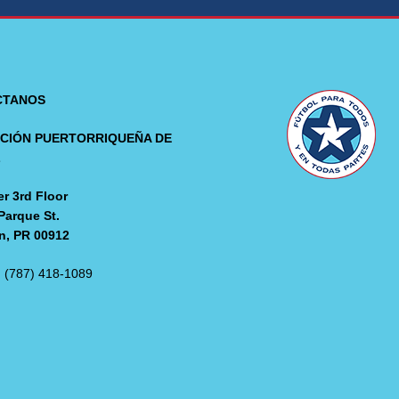
CTANOS
CIÓN PUERTORRIQUEÑA DE
L
r 3rd Floor
Parque St.
n, PR 00912
: (787) 418-1089