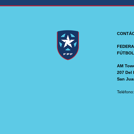
CONTÁ
FEDERA
FÚTBO
AM Towe
207 Del 
San Jua
Teléfono