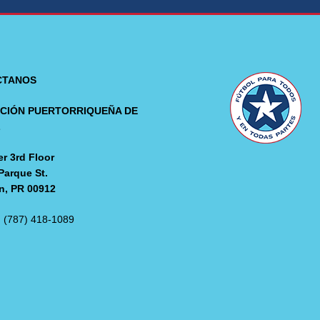
CTANOS
CIÓN PUERTORRIQUEÑA DE
L
r 3rd Floor
Parque St.
n, PR 00912
: (787) 418-1089