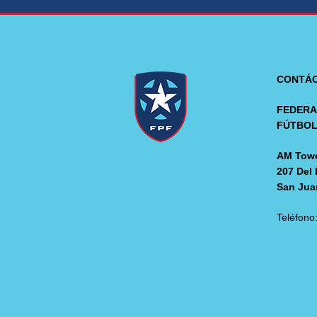
CONTÁ
FEDERA
FÚTBO
AM Towe
207 Del 
San Jua
Teléfono