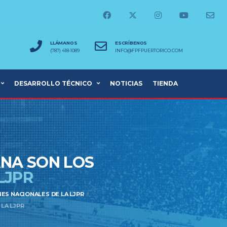
LLÁMANOS
ESCRÍBENOS
(787) 418-1089
INFO@FPFPUERTORICO.COM
DESARROLLO TÉCNICO
NOTICIAS
TIENDA
ANA SON LOS
LJPR
ES NACIONALES DE LA LJPR
LA LJPR