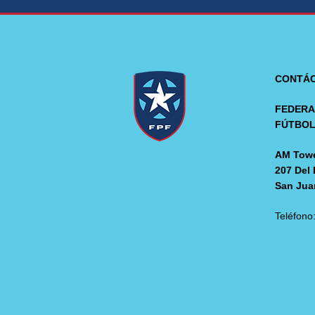
CONTÁ
FEDERA
FÚTBO
AM Towe
207 Del 
San Jua
Teléfono