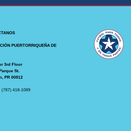
CTANOS
CIÓN PUERTORRIQUEÑA DE
L
r 3rd Floor
Parque St.
n, PR 00912
: (787) 418-1089