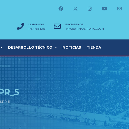
LLÁMANOS
ESCRÍBENOS
(787) 418-1089
INFO@FPFPUERTORICO.COM
DESARROLLO TÉCNICO
NOTICIAS
TIENDA
PR_5
SPR_5