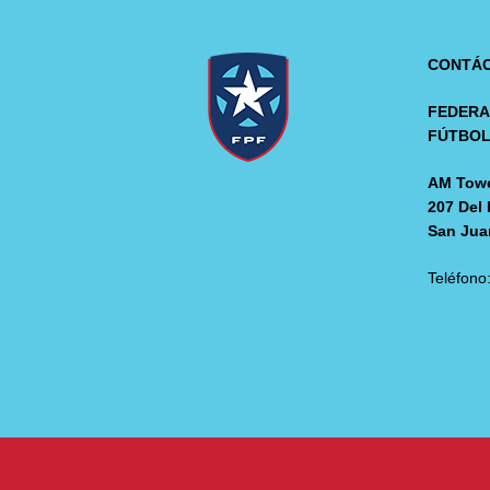
CONTÁ
FEDERA
FÚTBO
AM Towe
207 Del 
San Jua
Teléfono