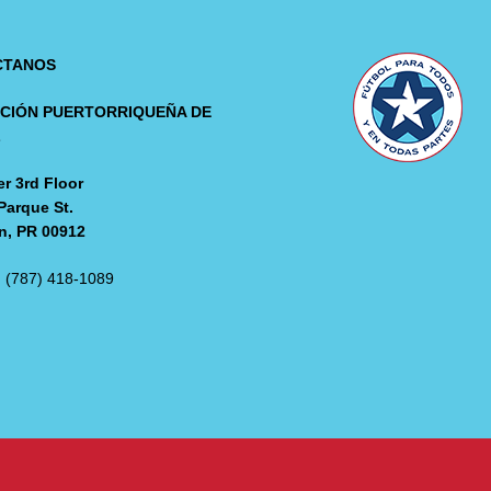
CTANOS
CIÓN PUERTORRIQUEÑA DE
L
r 3rd Floor
Parque St.
n, PR 00912
: (787) 418-1089