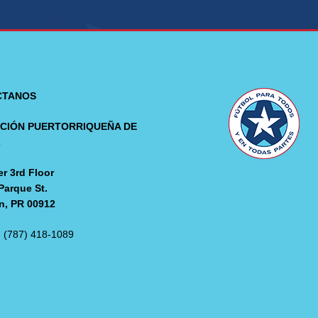
CTANOS
CIÓN PUERTORRIQUEÑA DE
L
r 3rd Floor
Parque St.
n, PR 00912
: (787) 418-1089