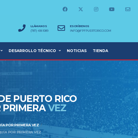
LLÁMANOS
ESCRÍBENOS
(787) 418-1089
INFO@FPFPUERTORICO.COM
DESARROLLO TÉCNICO
NOTICIAS
TIENDA
 DE PUERTO RICO
R PRIMERA
VEZ
UÍA POR PRIMERA VEZ
UÍA POR PRIMERA VEZ