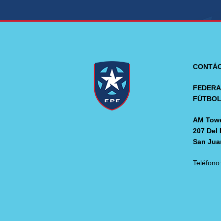
CONTÁ
FEDERA
FÚTBO
AM Towe
207 Del 
San Jua
Teléfono