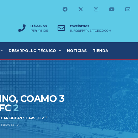
LLÁMANOS
ESCRÍBENOS
(787) 418-1089
INFO@FPFPUERTORICO.COM
DESARROLLO TÉCNICO
NOTICIAS
TIENDA
INO, COAMO 3
 FC
2
 CARIBBEAN STARS FC 2
TARS FC 2