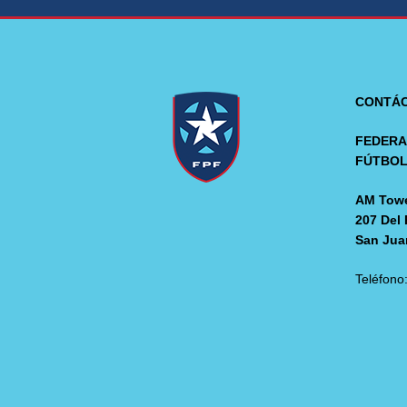
CONTÁ
FEDERA
FÚTBO
AM Towe
207 Del 
San Jua
Teléfono