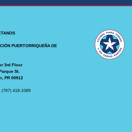
CTANOS
CIÓN PUERTORRIQUEÑA DE
L
r 3rd Floor
Parque St.
n, PR 00912
: (787) 418-1089