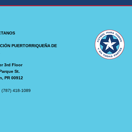
CTANOS
CIÓN PUERTORRIQUEÑA DE
L
r 3rd Floor
Parque St.
n, PR 00912
: (787) 418-1089