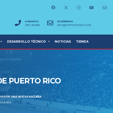
LLÁMANOS
ESCRÍBENOS
(787) 418-1089
INFO@FPFPUERTORICO.COM
DESARROLLO TÉCNICO
NOTICIAS
TIENDA
E PUERTO RICO
VA POR UNA NUEVA HAZAÑA
HAZAÑA