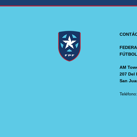
CONTÁ
FEDERA
FÚTBO
AM Towe
207 Del 
San Jua
Teléfono