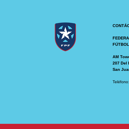
CONTÁ
FEDERA
FÚTBO
AM Towe
207 Del 
San Jua
Teléfono