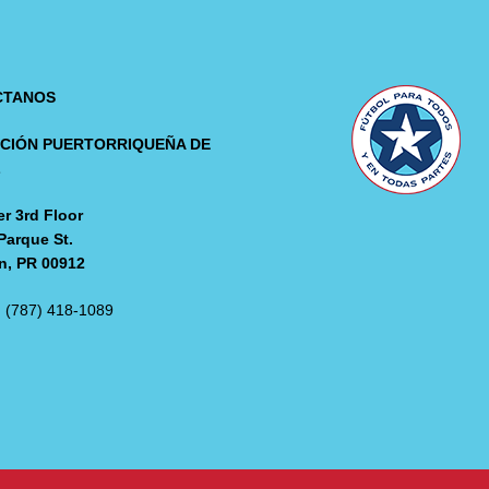
CTANOS
CIÓN PUERTORRIQUEÑA DE
L
r 3rd Floor
Parque St.
n, PR 00912
: (787) 418-1089