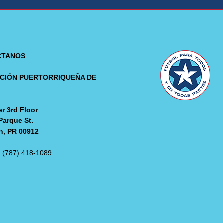
CTANOS
CIÓN PUERTORRIQUEÑA DE
L
r 3rd Floor
Parque St.
n, PR 00912
: (787) 418-1089