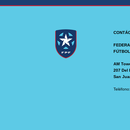
CONTÁ
FEDERA
FÚTBO
AM Towe
207 Del 
San Jua
Teléfono